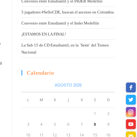
Convenio entre Estudiantil y el INDER Medellín
5 jugadores #SelloCDE, buscan el ascenso en Colombia
Convenio entre Estudiantil y el Inder Medellín
¡ESTAMOS EN LA FINAL!
o
La Sub 15 de CD Estudiantil, en la `Semi´ del Torneo
Nacional
a
Calendario
AGOSTO 2026
L
M
X
J
V
S
D
1
2
3
4
5
6
7
8
9
10
11
12
13
14
15
16